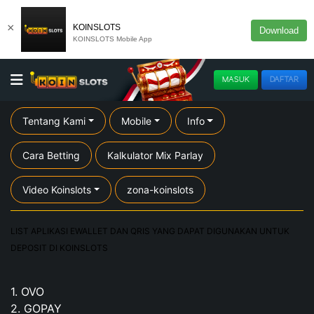
×
KOINSLOTS
Download
KOINSLOTS Mobile App
MASUK
DAFTAR
Tentang Kami
Mobile
Info
Cara Betting
Kalkulator Mix Parlay
Video Koinslots
zona-koinslots
LIST APLIKASI EWALLET DAN QRIS YANG DAPAT DIGUNAKAN UNTUK
DEPOSIT DI KOINSLOTS
1. OVO
2. GOPAY