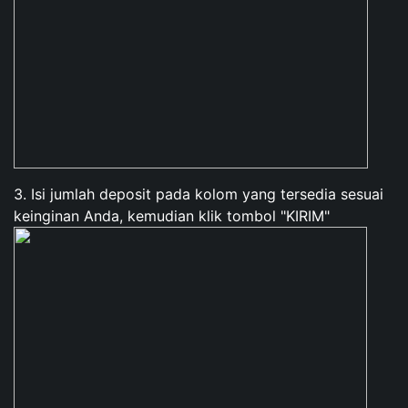
3. Isi jumlah deposit pada kolom yang tersedia sesuai
keinginan Anda, kemudian klik tombol "KIRIM"