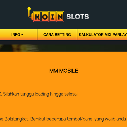
INFO
CARA BETTING
KALKULATOR MIX PARLA
MM MOBILE
. Silahkan tunggu loading hingga selesai
use Bolatangkas. Berikut beberapa tombol/panel yang wajib anda