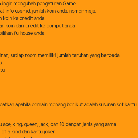
anda ingin mengubah pengaturan Game
hat info user id, jumlah koin anda, nomor meja.
n koin ke credit anda
an koin dari credit ke dompet anda
ilihan fullhouse anda
nan, setiap room memiliki jumlah taruhan yang berbeda
u
rtu
dapatkan apabila pemain menang berikut adalah susunan set kartu 
tu ace, king, queen, jack, dan 10 dengan jenis yang sama
r of a kind dan kartu joker