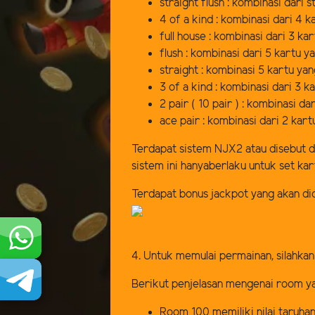
straight flush : kombinasi dari s
4 of a kind : kombinasi dari 4 
full house : kombinasi dari 3 k
flush : kombinasi dari 5 kartu y
straight : kombinasi 5 kartu ya
3 of a kind : kombinasi dari 3 
2 pair ( 10 pair ) : kombinasi d
ace pair : kombinasi dari 2 kar
Terdapat sistem NJX2 atau disebut deng
sistem ini hanyaberlaku untuk set kartu
Terdapat bonus jackpot yang akan di
4. Untuk memulai permainan, silahkan
Berikut penjelasan mengenai room y
Room 100 memiliki nilai taruha