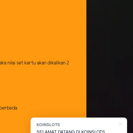
ka nilai set kartu akan dikalikan 2
g berbeda
KOINSLOTS
SELAMAT DATANG DI KOINSLOTS