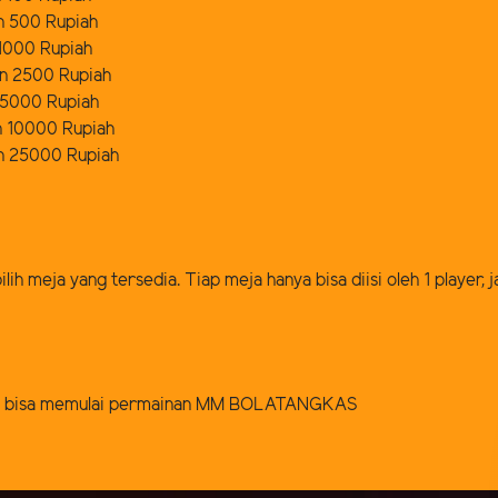
n 500 Rupiah
 1000 Rupiah
an 2500 Rupiah
n 5000 Rupiah
n 10000 Rupiah
an 25000 Rupiah
ilih meja yang tersedia. Tiap meja hanya bisa diisi oleh 1 player, 
nda bisa memulai permainan MM BOLATANGKAS